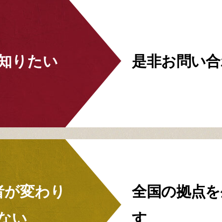
知りたい
是非お問い合
者が
変わり
全国の拠点を
ない
す