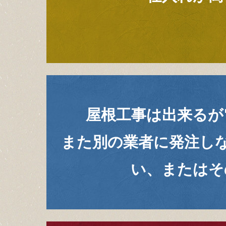
屋根工事は出来るが
また別の業者に
発注し
い、
またはそ