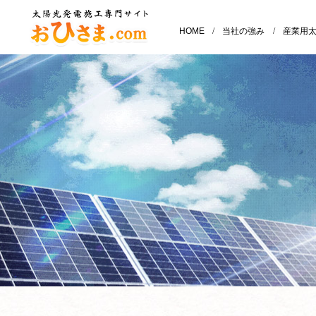
HOME
/
当社の強み
/
産業用