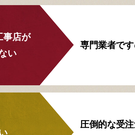
工事店が
専門業者です
ない
圧倒的な受注
い