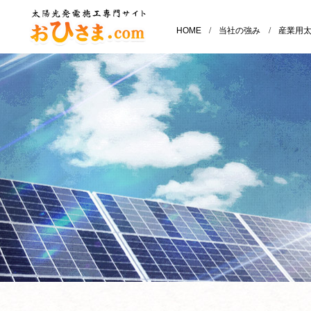
HOME
/
当社の強み
/
産業用