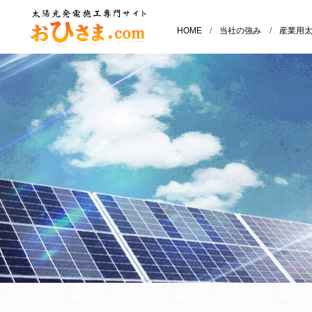
HOME
/
当社の強み
/
産業用