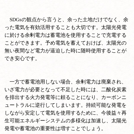
SDGsの観点から言うと、余った土地だけでなく、余
った電気を有効活用することも大切です。太陽光発電
に於ける余剰電力は蓄電池を使用することで充電する
ことができます。予め電気を蓄えておけば、太陽光の
無い夜間など電力が逼迫した時に随時使用することが
でき安心です。
一方で蓄電池用しない場合、余剰電力は廃棄され、
いざ電力が必要となって不足した時には、二酸化炭素
を排出する火力発電等に頼ることになり、カーボンニ
ュートラルに逆行してしまいます。持続可能な発電を
しながら安定して電気を使用するために、今後益々再
生可能エネルギーシステムの多様化は加速し、太陽光
発電や蓄電池の重要性は増すことでしょう。