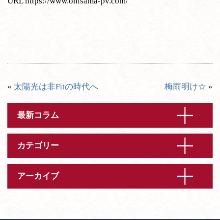
URL
https://www.ohisama-pv.com/
«
太陽光は非Fitの時代へ
梅雨明け☆
»
最新コラム
カテゴリー
アーカイブ